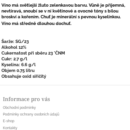
Víno má světlejší žluto zelenkavou barvu. Vůně je příjemná,
nevtíravá, snoubí se v ní květinové a ovocné tóny s bílou
broskví a kořením. Chuť je minerální s pevnou kyselinkou.
Víno má středně dlouhou dochuť.
Šarže: SG/23
Alkohol 12%
Cukernatost při sběru 23 °ČNM
Cukr: 2.7 g/l
Kyselina: 6.6 g/l
Objem 0.75 litru
Obsahuje oxid siřičitý
Z
á
Informace pro vás
p
a
Obchodní podmínky
t
Podmínky ochrany osobních údajů
í
E-shop
Kontakty