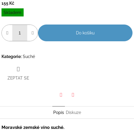
155 Kč
Měrná
Skladem
cena:
Do košíku
Kategorie
:
Suché
ZEPTAT SE
Twitter
Facebook
Popis
Diskuze
Moravské zemské víno suché.