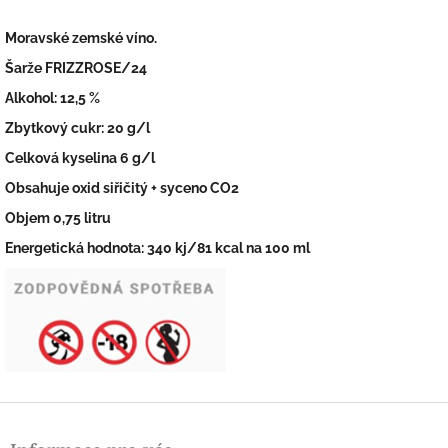
Moravské zemské víno.
Šarže FRIZZROSE/24
Alkohol: 12,5 %
Zbytkový cukr: 20 g/l
Celková kyselina 6 g/l
Obsahuje oxid siřičitý + syceno CO2
Objem 0,75 litru
Energetická hodnota: 340 kj/81 kcal na 100 ml
Z
á