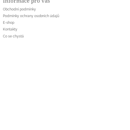
Informace pro vás
p
a
Obchodní podmínky
t
Podmínky ochrany osobních údajů
í
E-shop
Kontakty
Co se chystá