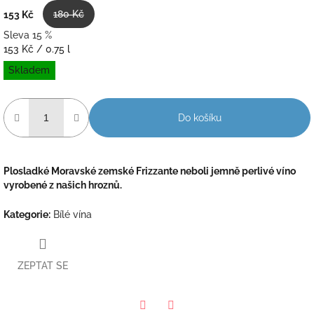
180 Kč
153 Kč
Sleva 15 %
Měrná
153 Kč / 0.75 l
cena:
Skladem
Do košíku
Plosladké Moravské zemské Frizzante neboli jemně perlivé víno
vyrobené z našich hroznů.
Kategorie
:
Bílé vína
ZEPTAT SE