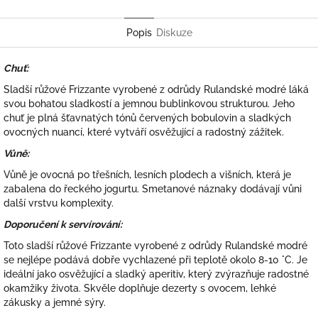
Twitter
Facebook
Popis
Diskuze
Chuť:
Sladší růžové Frizzante vyrobené z odrůdy Rulandské modré láká
svou bohatou sladkostí a jemnou bublinkovou strukturou. Jeho
chuť je plná šťavnatých tónů červených bobulovin a sladkých
ovocných nuancí, které vytváří osvěžující a radostný zážitek.
Vůně:
Vůně je ovocná po třešních, lesních plodech a višních, která je
zabalena do řeckého jogurtu.
Smetanové náznaky dodávají vůni
další vrstvu komplexity.
Doporučení k servírování:
Toto sladší růžové Frizzante vyrobené z odrůdy Rulandské modré
se nejlépe podává dobře vychlazené při teplotě okolo 8-10 °C. Je
ideální jako osvěžující a sladký aperitiv, který zvýrazňuje radostné
okamžiky života. Skvěle doplňuje dezerty s ovocem, lehké
zákusky a jemné sýry.