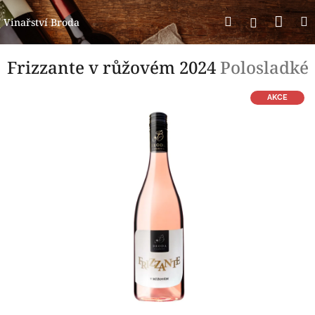
Přejít
Nák
Hledat
Přihlášení
na
Vinařství Broda
obsah
koší
Frizzante v růžovém 2024
Polosladké
AKCE